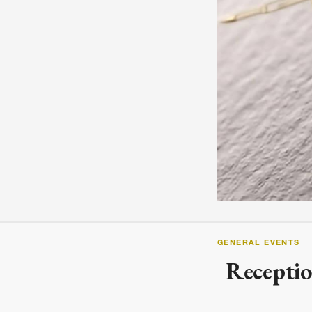
ARTICLES, BYLAWS AND RULES
EVENT PHOTO ALBU
FINANCIAL STATEMENTS
FILM SCREENINGS
THE FOREIGN PRESS IN JAPAN (FPIJ
EXHIBITIONS
FREEDOM OF THE PR
SCHOLARSHIP
GENERAL EVENTS
Receptio