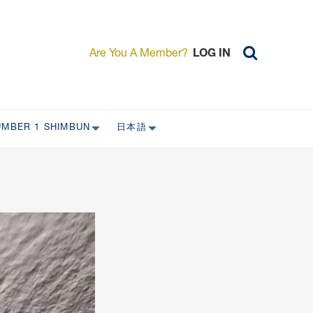
Are You A Member?
LOG IN
UMBER 1 SHIMBUN
日本語
AST ISSUES
日本外国特派員協会について
日本外国特派員協会の歴史
L
委員会について
RS ONLY)
受付について
宴会 イベントに関して
新規会員入会キャンペーン
入会案内