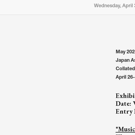
Wednesday, April 3
May 2025
Japan A
Collated
April 26
Exhibi
Date: 
Entry 
*Music