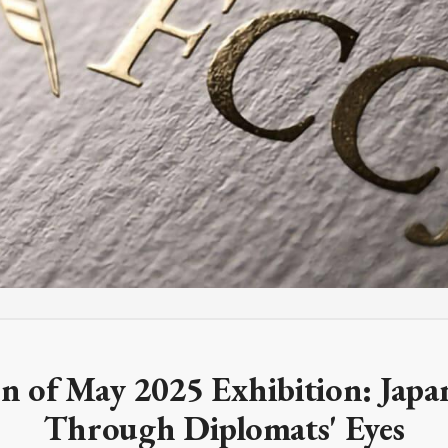
M
FC BLOG
)
ESS
n of May 2025 Exhibition: Japa
Through Diplomats' Eyes