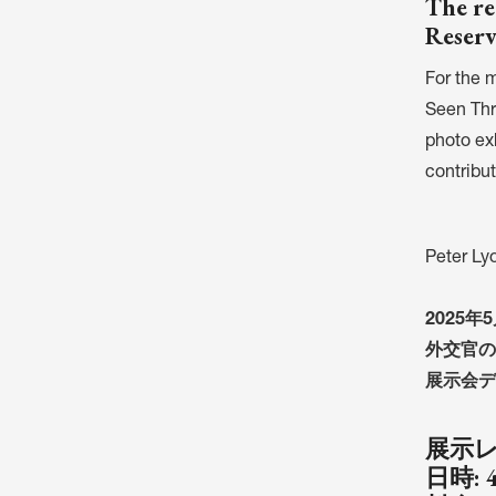
The re
Reserv
For the 
Seen Thr
photo exh
contribu
Peter Ly
2025年
外交官の
展示会デ
展示レ
日時: 