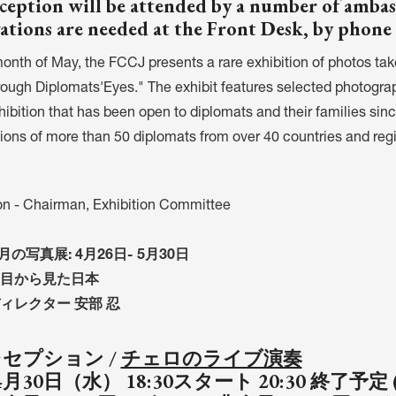
ception will be attended by a number of ambassa
ations are needed at the Front Desk, by phone
month of May, the FCCJ presents a rare exhibition of photos ta
ough Diplomats'Eyes." The exhibit features selected photogra
ibition that has been open to diplomats and their families sin
tions of more than 50 diplomats from over 40 countries and reg
on - Chairman, Exhibition Committee
5月の写真展: 4月26日- 5月30日
目から見た日本
ィレクター 安部 忍
セプション /
チェロのライブ演奏
4月30日（水） 18:30スタート 20:30 終了予定 