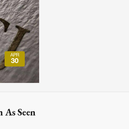
会員特典
レストランについて
メイン・ダイニング・ルーム
メイン・バー
マスコミ寿司バー
APR
お問い合わせとアクセス
30
皆様の御支援をお願いしております
定款、会則、利用規定
n As Seen