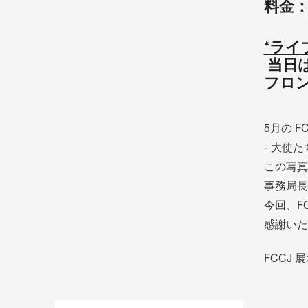
料金：
*ラ
当日
フロント
5月の 
- 大使
この写真
事務局長
今回、F
感謝いた
FCCJ