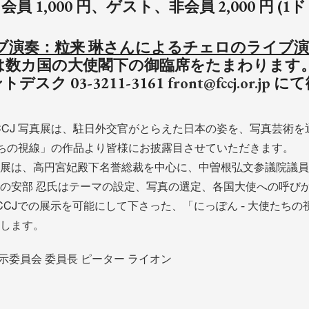
会員 1,000 円、ゲスト、非会員 2,000 円 (
イブ演奏：粒来 琳さんによるチェロのライブ
は数カ国の大使閣下の御臨席をたまわります
デスク 03-3211-3161
front@fccj.or.jp
にて
FCCJ 写真展は、駐日外交官がとらえた日本の姿を、写真芸術
たちの視線」の作品より皆様にお披露目させていただきます。
展は、高円宮妃殿下名誉総裁を中心に、中曽根弘文参議院議員
の安部 忍氏はテーマの設定、写真の選定、各国大使への呼び
CCJでの展示を可能にして下さった、「にっぽん - 大使たち
します。
 展示委員会 委員長 ピーター ライオン