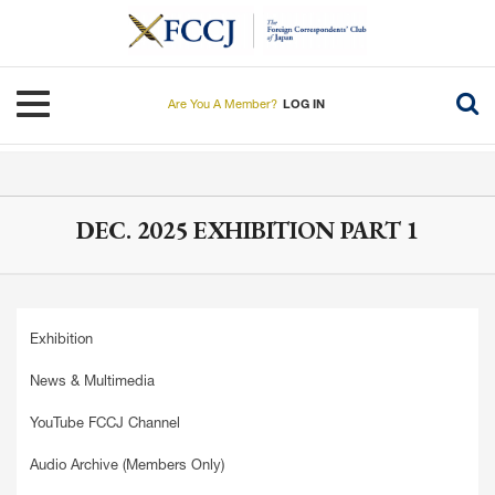
Skip
to
main
content
Toggle navigation
Are You A Member?
LOG IN
DEC. 2025 EXHIBITION PART 1
Exhibition
News & Multimedia
YouTube FCCJ Channel
Audio Archive (Members Only)