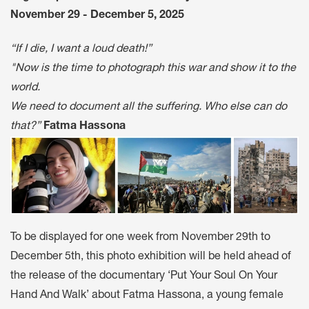
November 29 - December 5, 2025
“If I die, I want a loud death!”
"Now is the time to photograph this war and show it to the
world.
We need to document all the suffering. Who else can do
that?”
Fatma Hassona
To be displayed for one week from November 29th to
December 5th, this photo exhibition will be held ahead of
the release of the documentary ‘Put Your Soul On Your
Hand And Walk’ about Fatma Hassona, a young female