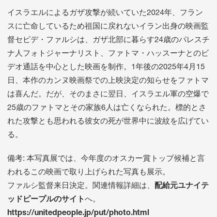
イスラエルによるガザ攻撃が続いていた2024年、フラン
スに亡命しているため祖国に戻れないイラン出身の映画監
督セピデ・ファルシは、ガザ北部に暮らす24歳のパレスチ
ナ人フォトジャーナリスト、ファトマ・ハッスーナとのビ
デオ通話を中心とした映画を制作。1年後の2025年4月15
日、本作のカンヌ映画祭での上映決定の知らせをファトマ
は喜んだ。だが、そのまさに翌日、イスラエル軍の空爆で
25歳のファトマとその家族6人は亡くなられた。標的とさ
れた攻撃とも思われる彼女の死が世界中に波紋を広げてい
る。
備考: 本写真展では、今年度のオスカー賞トップ候補と言
われるこの映画で取り上げられた写真も展示。
ファルシ監督来日決定。関連情報詳細は、
配給元ユナイテ
ッドピープルのサイト
へ。
https://unitedpeople.jp/put/photo.html