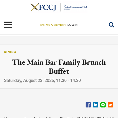
Skip
to
main
content
Toggle navigation
Are You A Member?
LOG IN
DINING
The Main Bar Family Brunch
Buffet
Saturday, August 23, 2025, 11:30 - 14:30