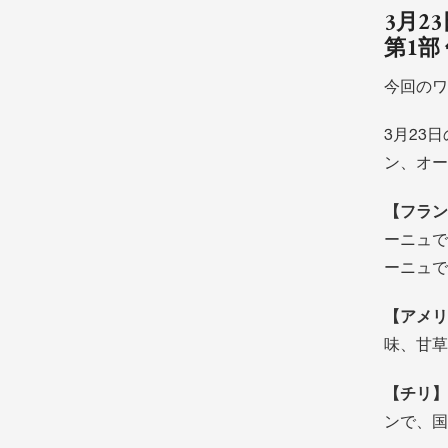
3月2
第1部
今回のワ
3月23
ン、オー
【フラン
ーニュで
ーニュで
【アメリ
味、甘草
【チリ】
ンで、国