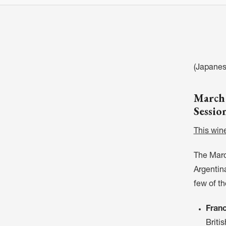
(Japan
March 
Sessio
This wine
The March
Argentina
few of th
Franc
Briti