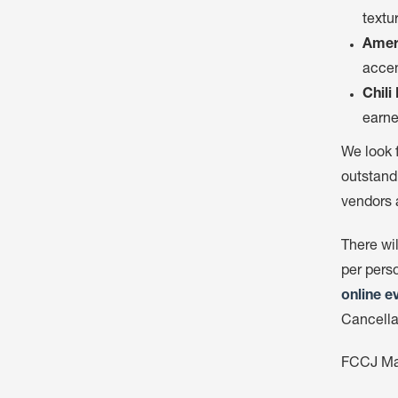
textu
Ameri
accen
Chili
earne
We look f
outstand
vendors 
There wi
per pers
online e
Cancellat
FCCJ M