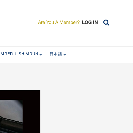
Are You A Member?
LOG IN
UMBER 1 SHIMBUN
日本語
AST ISSUES
日本外国特派員協会について
日本外国特派員協会の歴史
L
委員会について
RS ONLY)
受付について
宴会 イベントに関して
新規会員入会キャンペーン
入会案内