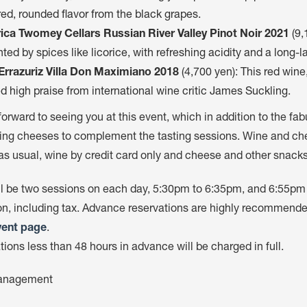
red, rounded flavor from the black grapes.
ca Twomey Cellars Russian River Valley Pinot Noir 2021
(9,
ted by spices like licorice, with refreshing acidity and a long-la
 Errazuriz Villa Don Maximiano 2018
(4,700 yen): This red wine
d high praise from international wine critic James Suckling.
orward to seeing you at this event, which in addition to the fabul
ing cheeses to complement the tasting sessions. Wine and chee
as usual, wine by credit card only and cheese and other snacks
ll be two sessions on each day, 5:30pm to 6:35pm, and 6:55pm 
on, including tax. Advance reservations are highly recommende
vent page
.
ions less than 48 hours in advance will be charged in full.
anagement