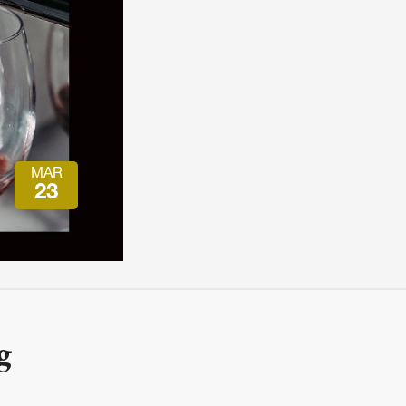
会員特典
レストランについて
メイン・ダイニング・ルーム
メイン・バー
マスコミ寿司バー
MAR
お問い合わせとアクセス
23
皆様の御支援をお願いしております
定款、会則、利用規定
g