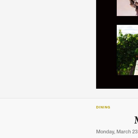
ARTICLES, BYLAWS AND RULES
EVENT PHOTO ALBU
FINANCIAL STATEMENTS
FILM SCREENINGS
THE FOREIGN PRESS IN JAPAN (FPIJ
EXHIBITIONS
FREEDOM OF THE PR
SCHOLARSHIP
DINING
Monday, March 23,